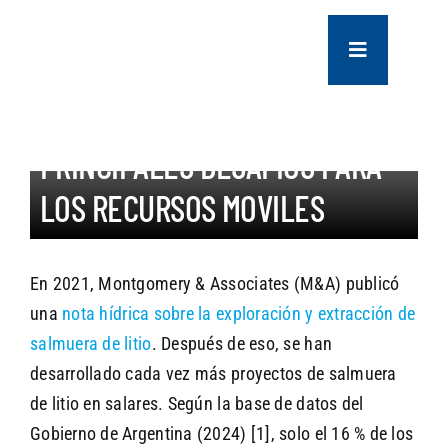
Skip
AVANZANDO A LA PRODUCCION
to
Toggle
Y RECONCILIACION DE LA
content
Navigation
SALMUERA DE LITIO:
COMPANY
PRINCIPALES DESAFIOS PARA
SERVICES
LOS RECURSOS MOVILES
PROJECTS
En 2021, Montgomery & Associates (M&A) publicó
una
nota hídrica sobre la exploración y extracción de
CONTACT US
salmuera de litio
. Después de eso, se han
desarrollado cada vez más proyectos de salmuera
NEWS
de litio en salares. Según la base de datos del
Gobierno de Argentina (2024) [1], solo el 16 % de los
CAREERS