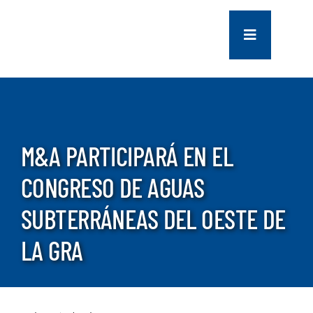
saltar
al
Navegación
contenido
de
palanca
COMPANY
SERVICES
M&A PARTICIPARÁ EN EL
PROJECTS
CONGRESO DE AGUAS
SUBTERRÁNEAS DEL OESTE DE
CONTACT US
LA GRA
NEWS
CAREERS