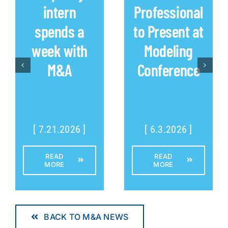
intern
Professional
spends a
to Present at
week with
Modeling
M&A
Conference
[ 7.21.2026 ]
[ 6.3.2026 ]
READ
READ
MORE
MORE
BACK TO M&A NEWS