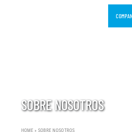
saltar
al
COMPA
contenido
SOBRE NOSOTROS
HOME
»
SOBRE NOSOTROS