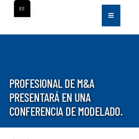
saltar
ES
al
Navegación
EN
contenido
de
palanca
COMPANY
SERVICES
PROJECTS
PROFESIONAL DE M&A
PRESENTARÁ EN UNA
CONTACT US
CONFERENCIA DE MODELADO.
NEWS
CAREERS