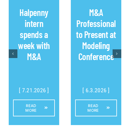
Halpenny
M&A
intern
Professional
spends a
to Present at
week with
Modeling
M&A
Conference
[ 7.21.2026 ]
[ 6.3.2026 ]
READ
READ
MORE
MORE