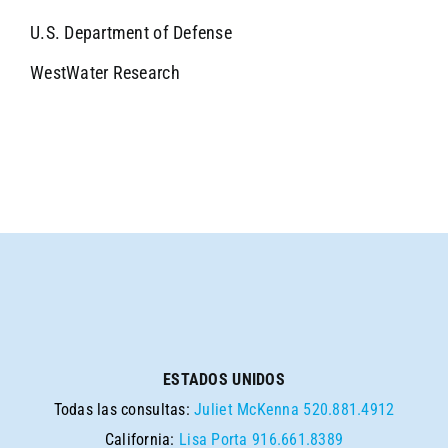
U.S. Department of Defense
WestWater Research
ESTADOS UNIDOS
Todas las consultas:
Juliet McKenna
520.881.4912
California:
Lisa Porta
916.661.8389