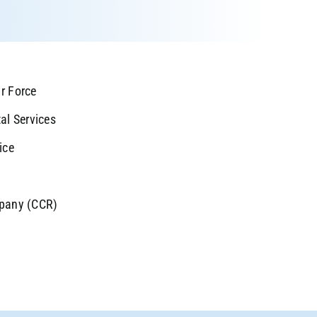
r Force
al Services
ice
mpany (CCR)