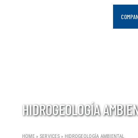
saltar
al
COMPA
contenido
HIDROGEOLOGÍA AMBIE
HOME
»
SERVICES
»
HIDROGEOLOGÍA AMBIENTAL