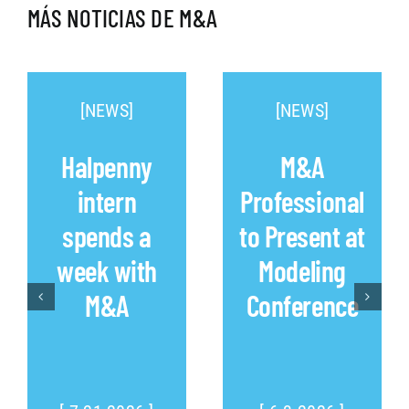
MÁS NOTICIAS DE M&A
[NEWS]
[NEWS]
Halpenny
M&A
intern
Professional
spends a
to Present at
week with
Modeling
M&A
Conference