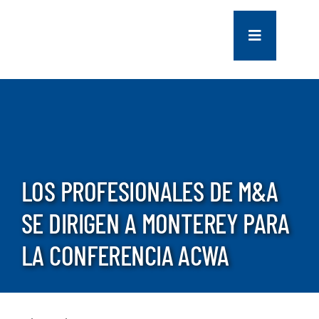
saltar
al
Navegación
contenido
de
palanca
COMPANY
SERVICES
PROJECTS
LOS PROFESIONALES DE M&A
SE DIRIGEN A MONTEREY PARA
CONTACT US
LA CONFERENCIA ACWA
NEWS
CAREERS