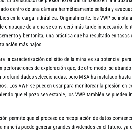
os. El transductor de presión estándar utilizado en la industr
jado dentro de una cámara herméticamente sellada y evacua
bios en la carga hidráulica. Originalmente, los VWP se instal
o de empaque de arena se consideró más tarde innecesario, le
emento y bentonita, una práctica que ha resultado en tasas 
nstalación más bajos.
 la caracterización del sitio de la mina es su potencial par
en perforaciones de exploración que, de otro modo, se abando
 a profundidades seleccionadas, pero M&A ha instalado hasta
ros. Los VWP se pueden usar para monitorear la presión en c
niendo que el pozo sea estable, los VWP también se pueden in
ión permite que el proceso de recopilación de datos comience
 la minería puede generar grandes dividendos en el futuro, ya 