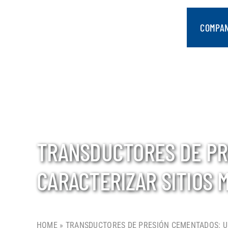
saltar
al
COMPA
contenido
TRANSDUCTORES DE PR
CARACTERIZAR SITIOS 
HOME
»
TRANSDUCTORES DE PRESIÓN CEMENTADOS: U