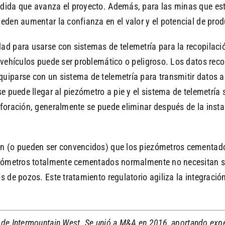
edida que avanza el proyecto. Además, para las minas que est
eden aumentar la confianza en el valor y el potencial de produ
ad para usarse con sistemas de telemetría para la recopilaci
e vehículos puede ser problemático o peligroso. Los datos re
uiparse con un sistema de telemetría para transmitir datos 
se puede llegar al piezómetro a pie y el sistema de telemetría
rforación, generalmente se puede eliminar después de la insta
en (o pueden ser convencidos) que los piezómetros cementado
piezómetros totalmente cementados normalmente no necesitan 
s de pozos. Este tratamiento regulatorio agiliza la integració
de Intermountain West. Se unió a M&A en 2016, aportando expe