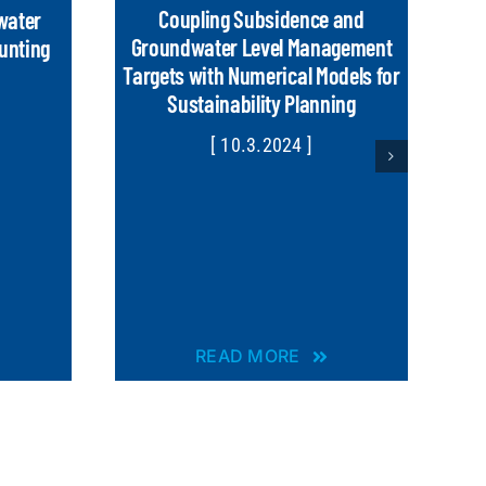
Coupling Subsidence and
water
C
Groundwater Level Management
unting
Gro
Targets with Numerical Models for
Sustainability Planning
[ 10.3.2024 ]
READ MORE