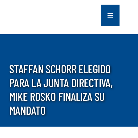
saltar
al
Navegación
contenido
de
palanca
COMPANY
SERVICES
STAFFAN SCHORR ELEGIDO
PROJECTS
PARA LA JUNTA DIRECTIVA,
MIKE ROSKO FINALIZA SU
CONTACT US
MANDATO
NEWS
CAREERS