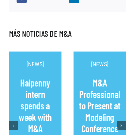
MÁS NOTICIAS DE M&A
[NEWS]
[NEWS]
Halpenny
M&A
intern
Professional
spends a
to Present at
week with
Modeling
M&A
Conference