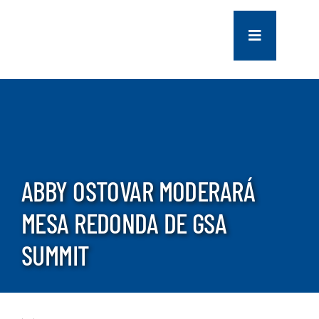
saltar
al
Navegación
contenido
de
palanca
COMPANY
SERVICES
PROJECTS
ABBY OSTOVAR MODERARÁ
MESA REDONDA DE GSA
CONTACT US
SUMMIT
NEWS
CAREERS