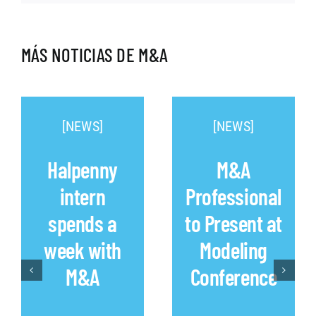
MÁS NOTICIAS DE M&A
[NEWS]
[NEWS]
Halpenny
M&A
intern
Professional
spends a
to Present at
week with
Modeling
M&A
Conference