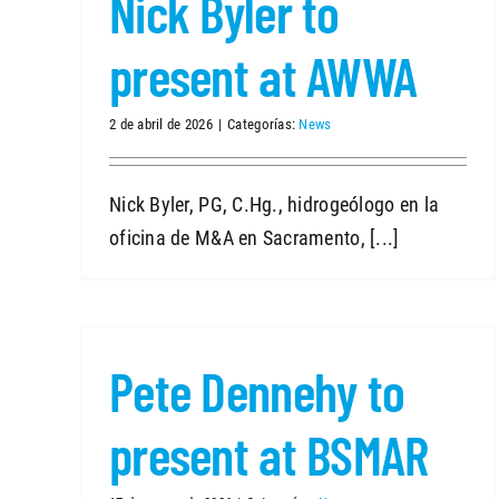
Nick Byler to
present at AWWA
2 de abril de 2026
|
Categorías:
News
Nick Byler, PG, C.Hg., hidrogeólogo en la
oficina de M&A en Sacramento, [...]
Pete Dennehy to
present at BSMAR