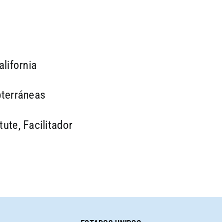
lifornia
bterráneas
te, Facilitador