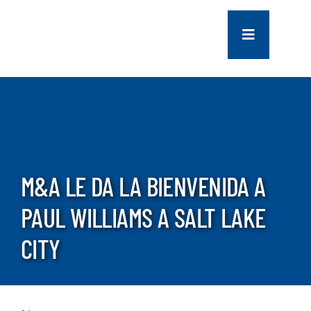
saltar
al
Navegación
contenido
de
palanca
COMPANY
SERVICES
PROJECTS
M&A LE DA LA BIENVENIDA A
PAUL WILLIAMS A SALT LAKE
CONTACT US
CITY
NEWS
CAREERS