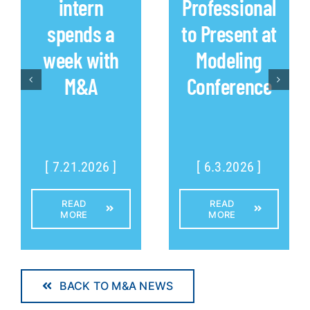
intern
Professional
spends a
to Present at
week with
Modeling
M&A
Conference
[ 7.21.2026 ]
[ 6.3.2026 ]
READ
READ
MORE
MORE
BACK TO M&A NEWS