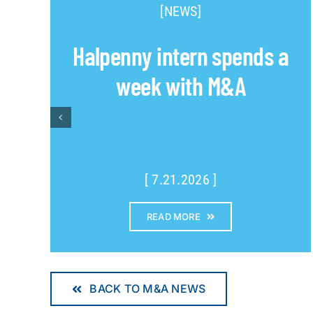
[NEWS]
Halpenny intern spends a
week with M&A
[ 7.21.2026 ]
READ MORE
BACK TO M&A NEWS