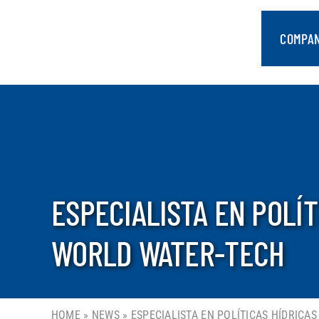
saltar
al
COMPA
contenido
ESPECIALISTA EN POLÍ
WORLD WATER-TECH
HOME
»
NEWS
»
ESPECIALISTA EN POLÍTICAS HÍDRIC