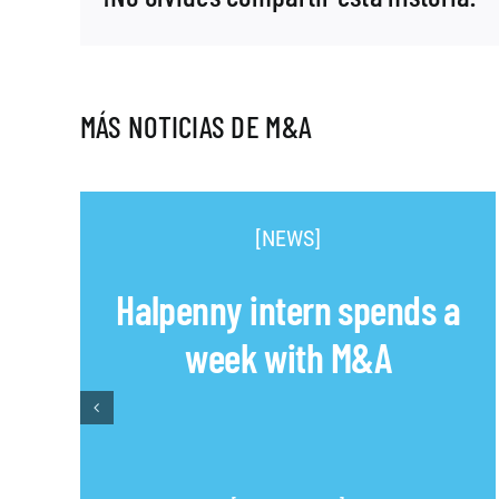
MÁS NOTICIAS DE M&A
[NEWS]
Halpenny intern spends a
week with M&A