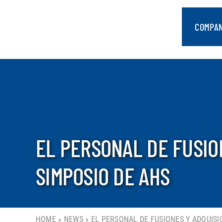
saltar
al
COMPA
contenido
EL PERSONAL DE FUSIO
SIMPOSIO DE AHS
HOME
»
NEWS
»
EL PERSONAL DE FUSIONES Y ADQUIS