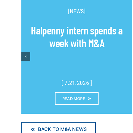
[NEWS]
Halpenny intern spends a
week with M&A
[ 7.21.2026 ]
READ MORE
BACK TO M&A NEWS