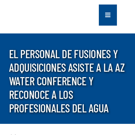
saltar
al
Navegación
contenido
de
palanca
COMPANY
EL PERSONAL DE FUSIONES Y
SERVICES
ADQUISICIONES ASISTE A LA AZ
PROJECTS
WATER CONFERENCE Y
RECONOCE A LOS
CONTACT US
PROFESIONALES DEL AGUA
NEWS
CAREERS