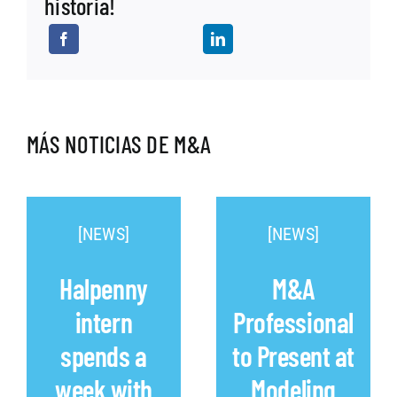
historia!
MÁS NOTICIAS DE M&A
[NEWS]
[NEWS]
Halpenny
M&A
intern
Professional
spends a
to Present at
week with
Modeling