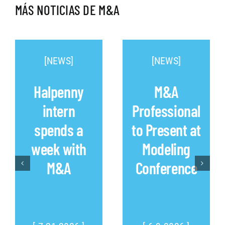
MÁS NOTICIAS DE M&A
[NEWS]
[NEWS]
Halpenny
M&A
intern
Professional
spends a
to Present at
week with
Modeling
M&A
Conference