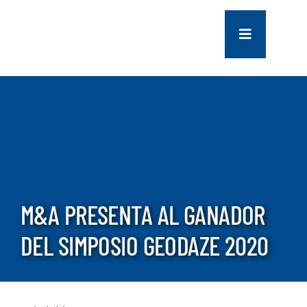
saltar
al
Navegación
contenido
de
palanca
COMPANY
SERVICES
PROJECTS
M&A PRESENTA AL GANADOR
CONTACT US
DEL SIMPOSIO GEODAZE 2020
NEWS
CAREERS