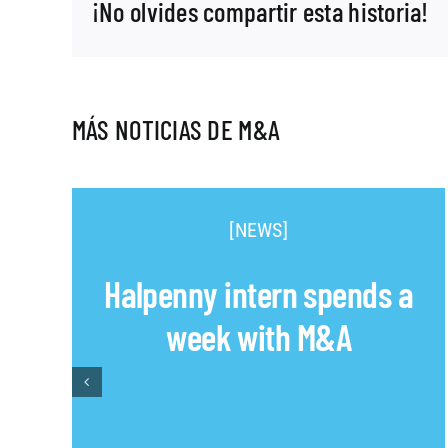
¡No olvides compartir esta historia!
MÁS NOTICIAS DE M&A
[NEWS]
Halpenny intern spends a
week with M&A