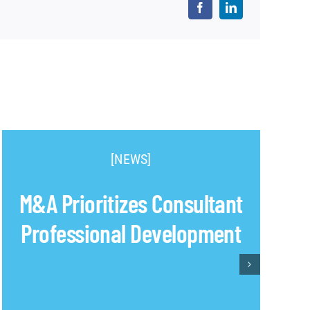
[NEWS]
M&A Prioritizes Consultant
Professional Development