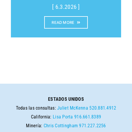
[ 6.3.2026 ]
READ MORE
ESTADOS UNIDOS
Todas las consultas:
Juliet McKenna
520.881.4912
California:
Lisa Porta
916.661.8389
Minería:
Chris Cottingham
971.227.2256