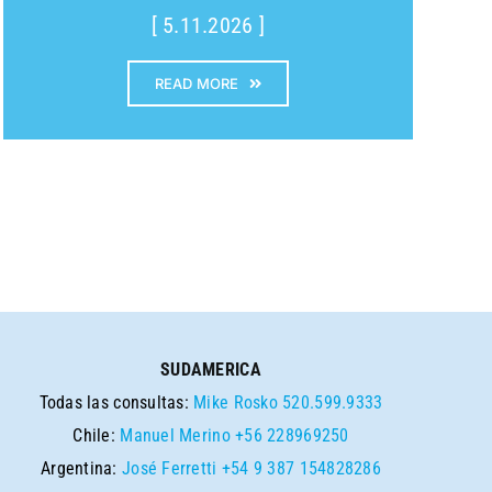
[ 5.11.2026 ]
READ MORE
SUDAMERICA
Todas las consultas:
Mike Rosko
520.599.9333
Chile:
Manuel Merino
+56 228969250
Argentina:
José Ferretti
+54 9 387 154828286