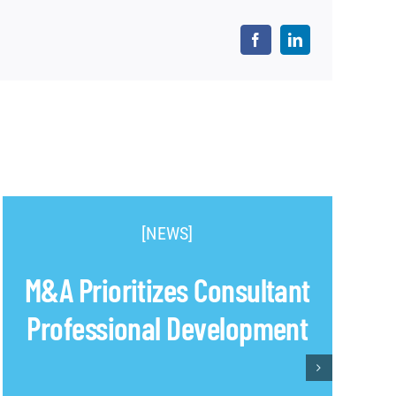
[NEWS]
M&A Prioritizes Consultant
Professional Development