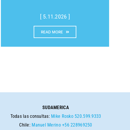
[ 5.11.2026 ]
READ MORE
SUDAMERICA
Todas las consultas:
Mike Rosko
520.599.9333
Chile:
Manuel Merino
+56 228969250