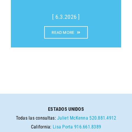
[ 6.3.2026 ]
READ MORE
ESTADOS UNIDOS
Todas las consultas:
Juliet McKenna
520.881.4912
California:
Lisa Porta
916.661.8389