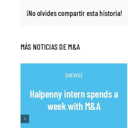
¡No olvides compartir esta historia!
MÁS NOTICIAS DE M&A
[NEWS]
Halpenny intern spends a
week with M&A