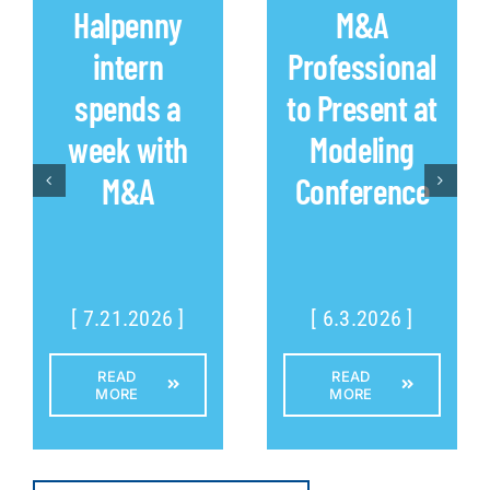
Halpenny
M&A
intern
Professional
spends a
to Present at
week with
Modeling
M&A
Conference
[ 7.21.2026 ]
[ 6.3.2026 ]
READ
READ
MORE
MORE