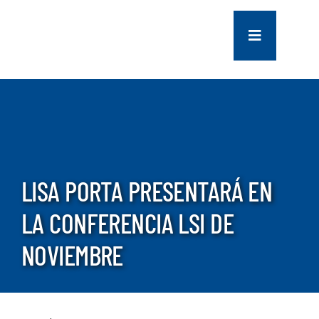
saltar
al
Navegación
contenido
de
palanca
COMPANY
SERVICES
PROJECTS
LISA PORTA PRESENTARÁ EN
LA CONFERENCIA LSI DE
CONTACT US
NOVIEMBRE
NEWS
CAREERS