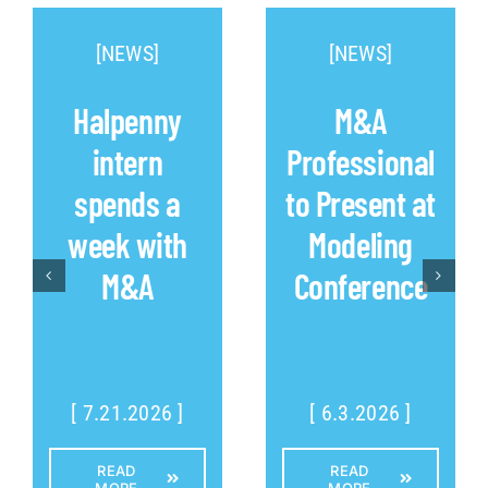
[NEWS]
[NEWS]
Halpenny
M&A
intern
Professional
spends a
to Present at
week with
Modeling
M&A
Conference
[ 7.21.2026 ]
[ 6.3.2026 ]
READ
READ
MORE
MORE