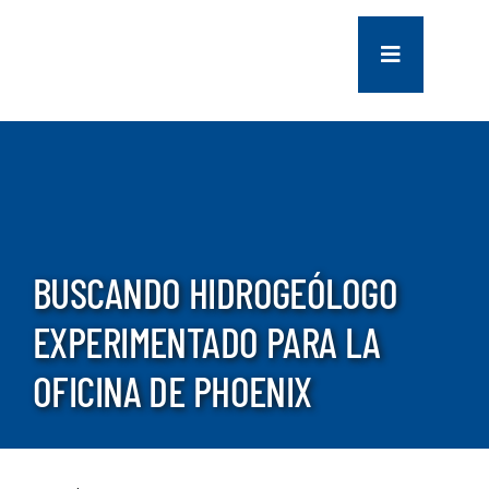
saltar
al
Navegación
contenido
de
palanca
COMPANY
SERVICES
PROJECTS
BUSCANDO HIDROGEÓLOGO
EXPERIMENTADO PARA LA
CONTACT US
OFICINA DE PHOENIX
NEWS
CAREERS