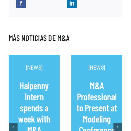
MÁS NOTICIAS DE M&A
[NEWS]
[NEWS]
Halpenny
M&A
intern
Professional
spends a
to Present at
week with
Modeling
M&A
Conference