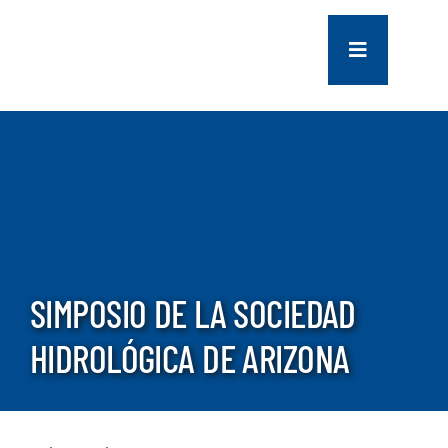
saltar
al
Navegación
contenido
de
palanca
COMPANY
SERVICES
PROJECTS
SIMPOSIO DE LA SOCIEDAD
CONTACT US
HIDROLÓGICA DE ARIZONA
NEWS
CAREERS