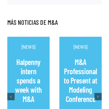
MÁS NOTICIAS DE M&A
[NEWS]
[NEWS]
Halpenny
M&A
intern
Professional
spends a
to Present at
week with
Modeling
M&A
Conference