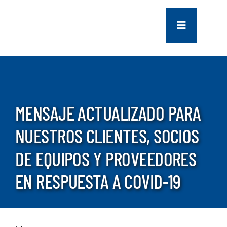
saltar
al
Navegación
contenido
de
palanca
COMPANY
SERVICES
MENSAJE ACTUALIZADO PARA
PROJECTS
NUESTROS CLIENTES, SOCIOS
DE EQUIPOS Y PROVEEDORES
CONTACT US
EN RESPUESTA A COVID-19
NEWS
CAREERS