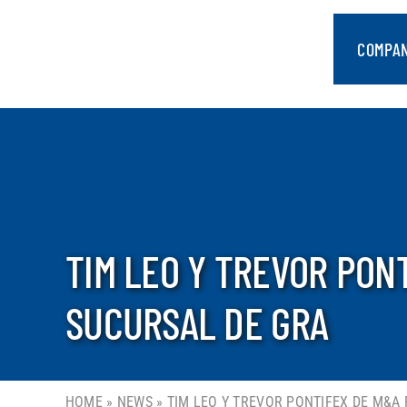
saltar
al
COMPA
contenido
TIM LEO Y TREVOR PON
SUCURSAL DE GRA
HOME
»
NEWS
»
TIM LEO Y TREVOR PONTIFEX DE M&A