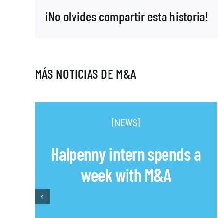
¡No olvides compartir esta historia!
MÁS NOTICIAS DE M&A
[NEWS]
Halpenny intern spends a
week with M&A