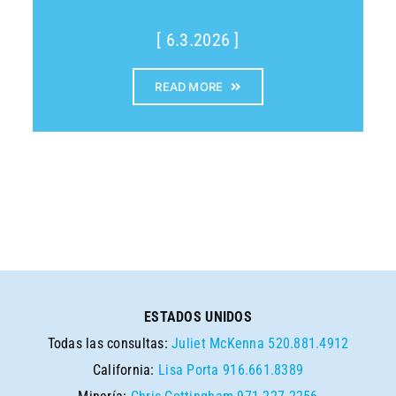
[ 6.3.2026 ]
READ MORE
ESTADOS UNIDOS
Todas las consultas:
Juliet McKenna
520.881.4912
California:
Lisa Porta
916.661.8389