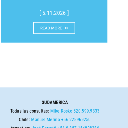
[ 5.11.2026 ]
READ MORE
SUDAMERICA
Todas las consultas:
Mike Rosko
520.599.9333
Chile:
Manuel Merino
+56 228969250