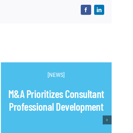
[NEWS]
M&A Prioritizes Consultant
Professional Development