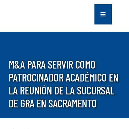
saltar
al
Navegación
contenido
de
palanca
COMPANY
SERVICES
M&A PARA SERVIR COMO
PROJECTS
PATROCINADOR ACADÉMICO EN
LA REUNIÓN DE LA SUCURSAL
CONTACT US
DE GRA EN SACRAMENTO
NEWS
CAREERS