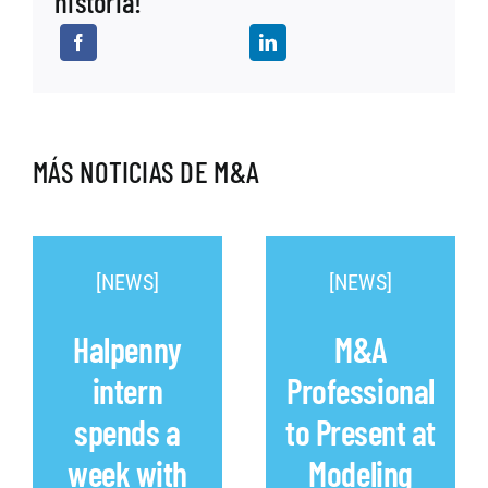
historia!
MÁS NOTICIAS DE M&A
[NEWS]
[NEWS]
Halpenny
M&A
intern
Professional
spends a
to Present at
week with
Modeling