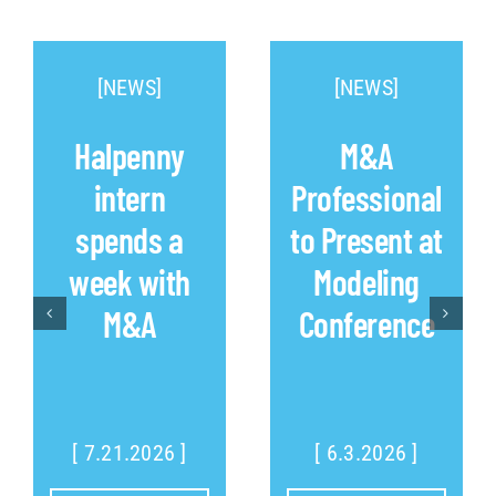
[NEWS]
[NEWS]
Halpenny
M&A
intern
Professional
spends a
to Present at
week with
Modeling
M&A
Conference
[ 7.21.2026 ]
[ 6.3.2026 ]