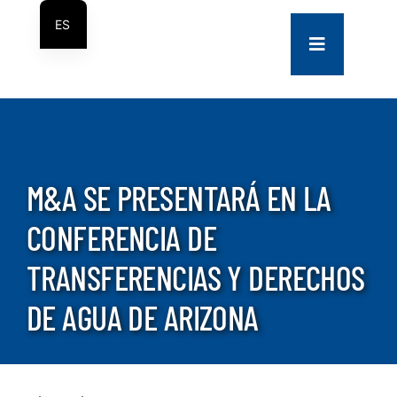
saltar
ES
al
Navegación
EN
contenido
de
palanca
COMPANY
SERVICES
M&A SE PRESENTARÁ EN LA
PROJECTS
CONFERENCIA DE
TRANSFERENCIAS Y DERECHOS
CONTACT US
DE AGUA DE ARIZONA
NEWS
CAREERS