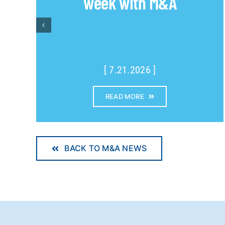
week with M&A
[ 7.21.2026 ]
READ MORE
BACK TO M&A NEWS