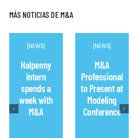
MÁS NOTICIAS DE M&A
[NEWS]
[NEWS]
Halpenny
M&A
intern
Professional
spends a
to Present at
week with
Modeling
M&A
Conference