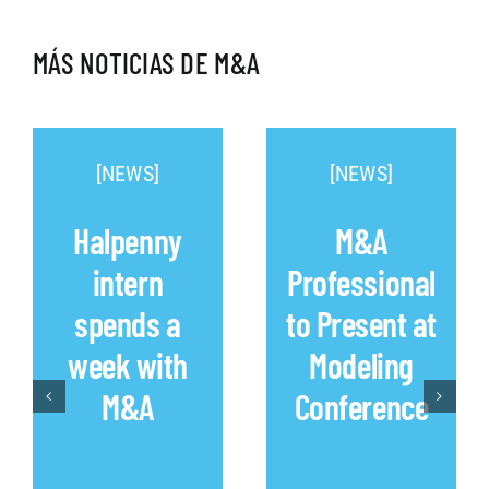
MÁS NOTICIAS DE M&A
[NEWS]
[NEWS]
Halpenny
M&A
intern
Professional
spends a
to Present at
week with
Modeling
M&A
Conference