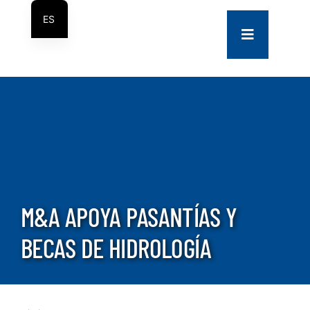
saltar
ES
al
Navegación
EN
contenido
de
palanca
COMPANY
SERVICES
PROJECTS
M&A APOYA PASANTÍAS Y
CONTACT US
BECAS DE HIDROLOGÍA
NEWS
CAREERS