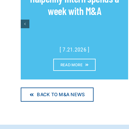
week with M&A
[ 7.21.2026 ]
READ MORE
BACK TO M&A NEWS