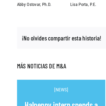
Abby Ostovar, Ph.D.
Lisa Porta, P.E.
¡No olvides compartir esta historia!
MÁS NOTICIAS DE M&A
[NEWS]
Halpenny intern spends a