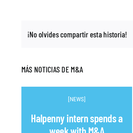
¡No olvides compartir esta historia!
MÁS NOTICIAS DE M&A
[NEWS]
Halpenny intern spends a
week with M&A