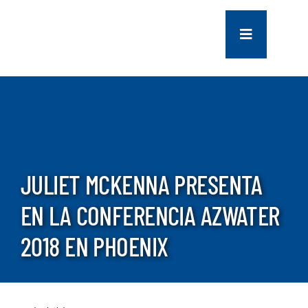
saltar
al
Navegación
contenido
de
palanca
COMPANY
SERVICES
PROJECTS
JULIET MCKENNA PRESENTA
EN LA CONFERENCIA AZWATER
CONTACT US
2018 EN PHOENIX
NEWS
CAREERS