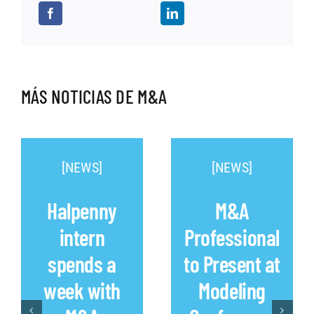
MÁS NOTICIAS DE M&A
[NEWS]
[NEWS]
Halpenny
M&A
intern
Professional
spends a
to Present at
week with
Modeling