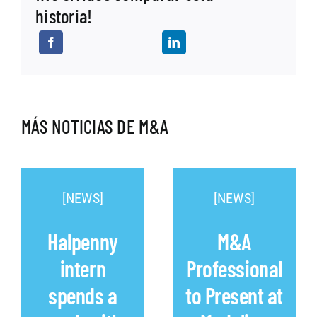
historia!
MÁS NOTICIAS DE M&A
[NEWS]
[NEWS]
Halpenny
M&A
intern
Professional
spends a
to Present at