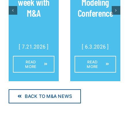
week with
Modeling
M&A
Conference
[ 7.21.2026 ]
[ 6.3.2026 ]
READ
READ
MORE
MORE
BACK TO M&A NEWS