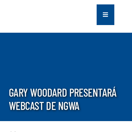
saltar
al
Navegación
contenido
de
palanca
COMPANY
SERVICES
PROJECTS
GARY WOODARD PRESENTARÁ
CONTACT US
WEBCAST DE NGWA
NEWS
CAREERS