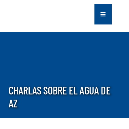
saltar
al
Navegación
contenido
de
palanca
COMPANY
SERVICES
PROJECTS
CHARLAS SOBRE EL AGUA DE
CONTACT US
AZ
NEWS
CAREERS