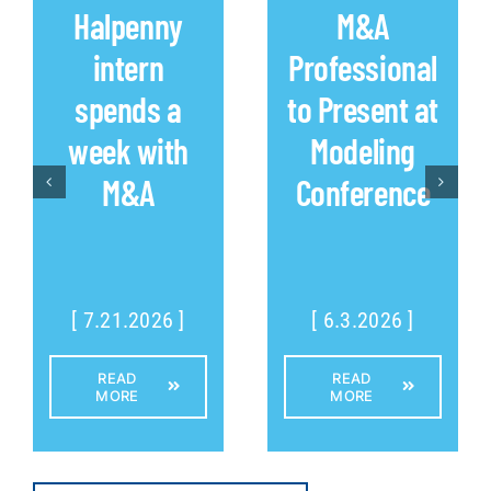
Halpenny
M&A
intern
Professional
spends a
to Present at
week with
Modeling
M&A
Conference
[ 7.21.2026 ]
[ 6.3.2026 ]
READ
READ
MORE
MORE