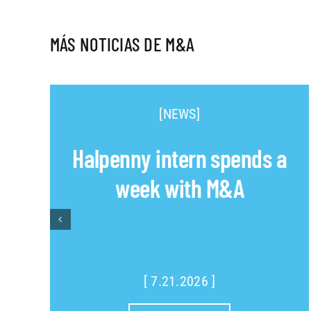
MÁS NOTICIAS DE M&A
[NEWS]
Halpenny intern spends a
week with M&A
[ 7.21.2026 ]