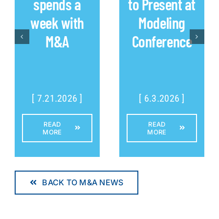
spends a
to Present at
week with
Modeling
M&A
Conference
[ 7.21.2026 ]
[ 6.3.2026 ]
READ
READ
MORE
MORE
BACK TO M&A NEWS