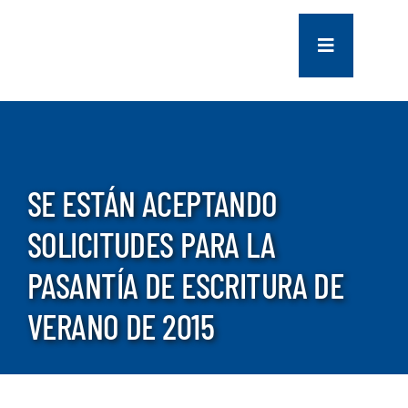
saltar
al
Navegación
contenido
de
palanca
COMPANY
SERVICES
SE ESTÁN ACEPTANDO
PROJECTS
SOLICITUDES PARA LA
PASANTÍA DE ESCRITURA DE
CONTACT US
VERANO DE 2015
NEWS
CAREERS