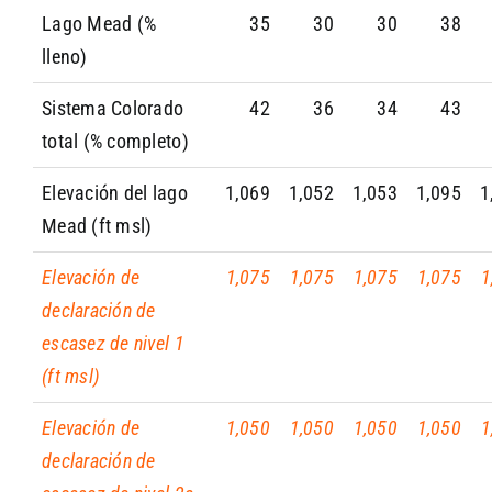
Lago Mead (%
35
30
30
38
lleno)
Sistema Colorado
42
36
34
43
total (% completo)
Elevación del lago
1,069
1,052
1,053
1,095
1
Mead (ft msl)
Elevación de
1,075
1,075
1,075
1,075
1
declaración de
escasez de nivel 1
(ft msl)
Elevación de
1,050
1,050
1,050
1,050
1
declaración de