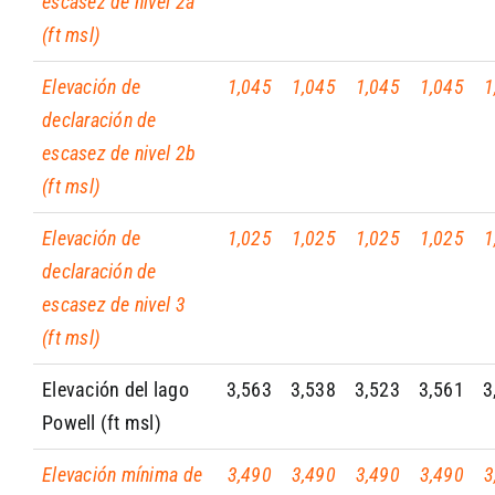
escasez de nivel 2a
(ft msl)
Elevación de
1,045
1,045
1,045
1,045
1
declaración de
escasez de nivel 2b
(ft msl)
Elevación de
1,025
1,025
1,025
1,025
1
declaración de
escasez de nivel 3
(ft msl)
Elevación del lago
3,563
3,538
3,523
3,561
3
Powell (ft msl)
Elevación mínima de
3,490
3,490
3,490
3,490
3