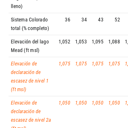
lleno)
Sistema Colorado
36
34
43
52
total (% completo)
Elevación del lago
1,052
1,053
1,095
1,088
1
Mead (ft msl)
Elevación de
1,075
1,075
1,075
1,075
1
declaración de
escasez de nivel 1
(ft msl)
Elevación de
1,050
1,050
1,050
1,050
1
declaración de
escasez de nivel 2a