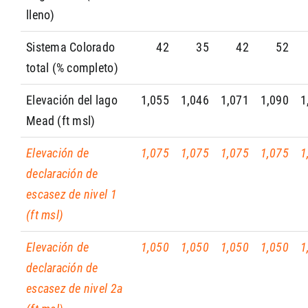
lleno)
Sistema Colorado
42
35
42
52
total (% completo)
Elevación del lago
1,055
1,046
1,071
1,090
1
Mead (ft msl)
Elevación de
1,075
1,075
1,075
1,075
1
declaración de
escasez de nivel 1
(ft msl)
Elevación de
1,050
1,050
1,050
1,050
1
declaración de
escasez de nivel 2a