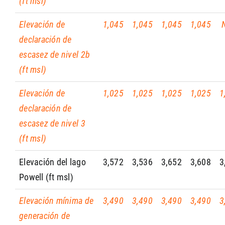
(ft msl)
Elevación de
1,045
1,045
1,045
1,045
declaración de
escasez de nivel 2b
(ft msl)
Elevación de
1,025
1,025
1,025
1,025
1
declaración de
escasez de nivel 3
(ft msl)
Elevación del lago
3,572
3,536
3,652
3,608
3
Powell (ft msl)
Elevación mínima de
3,490
3,490
3,490
3,490
3
generación de