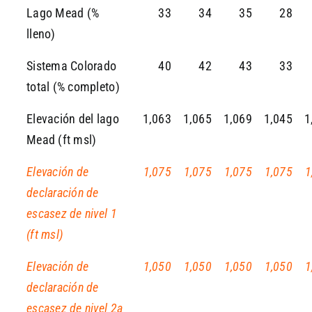
Lago Mead (%
33
34
35
28
lleno)
Sistema Colorado
40
42
43
33
total (% completo)
Elevación del lago
1,063
1,065
1,069
1,045
1
Mead (ft msl)
Elevación de
1,075
1,075
1,075
1,075
1
declaración de
escasez de nivel 1
(ft msl)
Elevación de
1,050
1,050
1,050
1,050
1
declaración de
escasez de nivel 2a