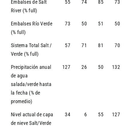
Embalses de Salt
55
74
85
73
River (% full)
Embalses Río Verde
73
50
51
50
(% full)
Sistema Total Salt /
57
71
81
70
Verde (% full)
Precipitación anual
127
26
50
132
de agua
salada/verde hasta
la fecha (% de
promedio)
Nivel actual de capa
34
6
55
127
de nieve Salt/Verde