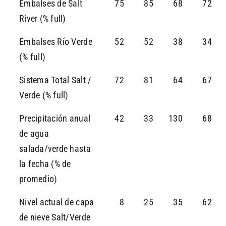
Embalses de Salt
75
85
68
72
River (% full)
Embalses Río Verde
52
52
38
34
(% full)
Sistema Total Salt /
72
81
64
67
Verde (% full)
Precipitación anual
42
33
130
68
de agua
salada/verde hasta
la fecha (% de
promedio)
Nivel actual de capa
8
25
35
62
de nieve Salt/Verde