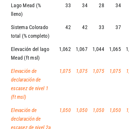
Lago Mead (%
33
34
28
34
lleno)
Sistema Colorado
42
42
33
37
total (% completo)
Elevación del lago
1,062
1,067
1,044
1,065
1
Mead (ft msl)
Elevación de
1,075
1,075
1,075
1,075
1
declaración de
escasez de nivel 1
(ft msl)
Elevación de
1,050
1,050
1,050
1,050
1
declaración de
escasez de nivel 2a