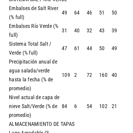
Embalses de Salt River
49
64
46
51
50
(% full)
Embalses Río Verde (%
31
40
32
43
39
full)
Sistema Total Salt /
47
61
44
50
49
Verde (% full)
Precipitación anual de
agua salada/verde
109
2
72
160
40
hasta la fecha (% de
promedio)
Nivel actual de capa de
nieve Salt/Verde (% de
84
6
54
102
21
promedio)
ALMACENAMIENTO DE TAPAS
Lago Agradable (%