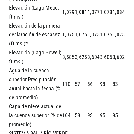
Elevación (Lago Mead;
1,079
1,081
1,077
1,078
1,084
ft msl)
Elevación de la primera
declaración de escasez
1,075
1,075
1,075
1,075
1,075
(ft msl)*
Elevación (Lago Powell;
3,585
3,625
3,604
3,605
3,602
ft msl)
Agua de la cuenca
superior Precipitación
110
57
86
98
83
anual hasta la fecha (%
de promedio)
Capa de nieve actual de
la cuenca superior (% de
104
58
93
95
95
promedio)
SISTEMA SAL / RÍO VERDE