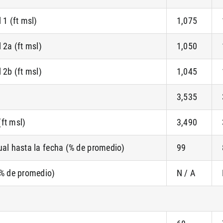
 1 (ft msl)
1,075
 2a (ft msl)
1,050
 2b (ft msl)
1,045
3,535
ft msl)
3,490
ual hasta la fecha (% de promedio)
99
(% de promedio)
N / A