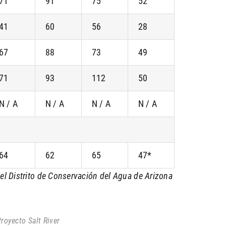
71
91
75
52
41
60
56
28
67
88
73
49
71
93
112
50
N / A
N / A
N / A
N / A
64
62
65
47*
el Distrito de Conservación del Agua de Arizona
royecto Salt River