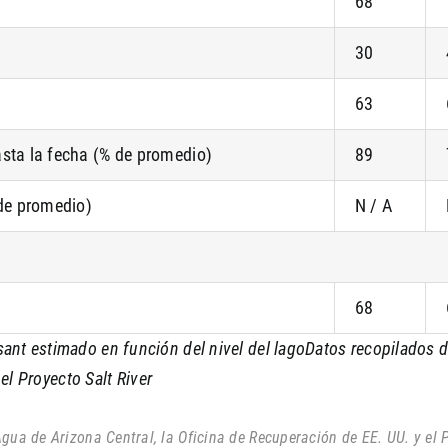
68
30
63
asta la fecha (% de promedio)
89
 de promedio)
N / A
68
nt estimado en función del nivel del lago
Datos recopilados d
el Proyecto Salt River
gua de Arizona Central, la Oficina de Recuperación de EE. UU. y el P