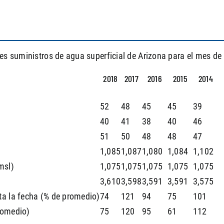
les suministros de agua superficial de Arizona para el mes de 
2018
2017
2016
2015
2014
52
48
45
45
39
40
41
38
40
46
51
50
48
48
47
1,085
1,087
1,080
1,084
1,102
msl)
1,075
1,075
1,075
1,075
1,075
3,610
3,598
3,591
3,591
3,575
ta la fecha (% de promedio)
74
121
94
75
101
romedio)
75
120
95
61
112