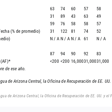
63
74
60
57
58
31
89
43
63
49
59
76
58
58
57
 fecha (% de promedio)
31
122
81
74
52
medio)
N / A
N / A
N / A
61
N / A
87
94
90
92
83
 (AF)*
<200
<200
16,000
31,000
31,000
re de ese año.
gua de Arizona Central, la Oficina de Recuperación de EE. UU. y
gua de Arizona Central, la Oficina de Recuperación de EE. UU. y el P