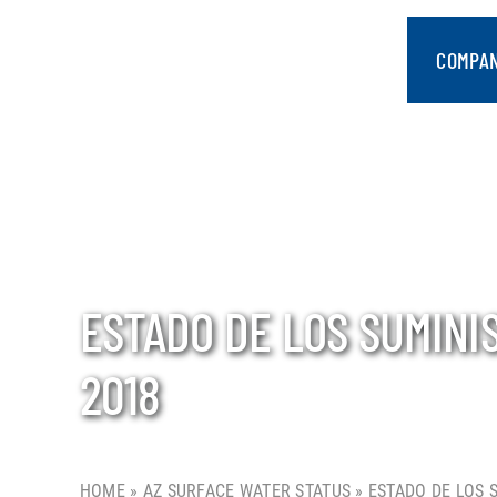
saltar
al
COMPA
contenido
ESTADO DE LOS SUMINIS
2018
HOME
»
AZ SURFACE WATER STATUS
»
ESTADO DE LOS 