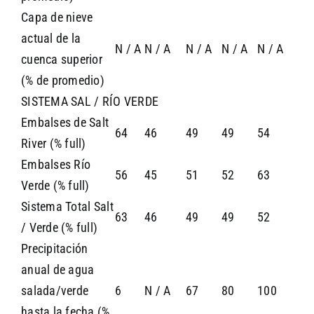
Capa de nieve
actual de la
N / A
N / A
N / A
N / A
N / A
cuenca superior
(% de promedio)
SISTEMA SAL / RÍO VERDE
Embalses de Salt
64
46
49
49
54
River (% full)
Embalses Río
56
45
51
52
63
Verde (% full)
Sistema Total Salt
63
46
49
49
52
/ Verde (% full)
Precipitación
anual de agua
salada/verde
6
N / A
67
80
100
hasta la fecha (%