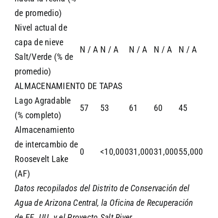
de promedio)
Nivel actual de
capa de nieve
N / A
N / A
N / A
N / A
N / A
Salt/Verde (% de
promedio)
ALMACENAMIENTO DE TAPAS
Lago Agradable
57
53
61
60
45
(% completo)
Almacenamiento
de intercambio de
0
<10,000
31,000
31,000
55,000
Roosevelt Lake
(AF)
Datos recopilados del Distrito de Conservación del
Agua de Arizona Central, la Oficina de Recuperación
de EE. UU. y el Proyecto Salt River