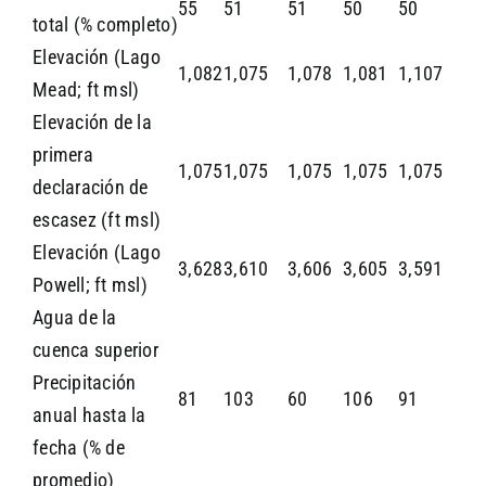
55
51
51
50
50
total (% completo)
Elevación (Lago
1,082
1,075
1,078
1,081
1,107
Mead; ft msl)
Elevación de la
primera
1,075
1,075
1,075
1,075
1,075
declaración de
escasez (ft msl)
Elevación (Lago
3,628
3,610
3,606
3,605
3,591
Powell; ft msl)
Agua de la
cuenca superior
Precipitación
81
103
60
106
91
anual hasta la
fecha (% de
promedio)